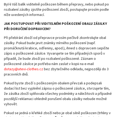
Byl-li Váš balík viditelně poškozen během přepravy, nebo pokud po
rozbalení zásilky zjistíte poškození zboží, postupujte prosím podle
níže uvedených informací.
JAK POSTUPOVAT PŘI VIDITELNÉM POŠKOZENÍ OBALU ZÁSILKY
PŘI DORUČENÍ DOPRAVCEM?
Při přebírání zboží od přepravce prosím pečlivě zkontrolujte obal
zásilky. Pokud bude jevit známky mírného poškození (např.
promáčknutá krabice, odřeniny, apod.), ihned s dopravcem sepište
zápis o poškozené zásilce. Vyvarujete se tím případných sporů v
případě, že bude zboží po rozbalení poškozené. Záznam o
poškozené zásilce je potřeba nám zaslat v kopii na e-mail
dotazy@atevi-clothes.cz
bez zbytečného odkladu, nejpozději do 3
pracovních dnů.
Pokud byste zboží s poškozeným obalem převzali a podepsali
dodací list bez vyplnění zápisu o poškozené zásilce, stvrzujete tím,
že zásilka zboží splňovala všechny podmínky a náležitosti a případné
pozdější reklamaci ohledně porušení obalu zásilky nebude možné
vyhovět.
Pokud se jedná o křehké zboží nebo je obal silně poškozen (trhliny v