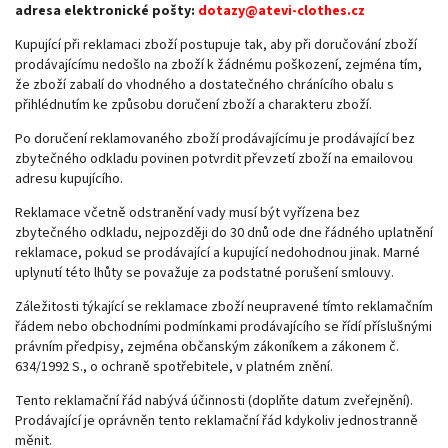
adresa elektronické pošty:
dotazy@atevi-clothes.cz
Kupující při reklamaci zboží postupuje tak, aby při doručování zboží
prodávajícímu nedošlo na zboží k žádnému poškození, zejména tím,
že zboží zabalí do vhodného a dostatečného chránícího obalu s
přihlédnutím ke způsobu doručení zboží a charakteru zboží.
Po doručení reklamovaného zboží prodávajícímu je prodávající bez
zbytečného odkladu povinen potvrdit převzetí zboží na emailovou
adresu kupujícího.
Reklamace včetně odstranění vady musí být vyřízena bez
zbytečného odkladu, nejpozději do 30 dnů ode dne řádného uplatnění
reklamace, pokud se prodávající a kupující nedohodnou jinak. Marné
uplynutí této lhůty se považuje za podstatné porušení smlouvy.
Záležitosti týkající se reklamace zboží neupravené tímto reklamačním
řádem nebo obchodními podmínkami prodávajícího se řídí příslušnými
právním předpisy, zejména občanským zákoníkem a zákonem č.
634/1992 S., o ochraně spotřebitele, v platném znění.
Tento reklamační řád nabývá účinnosti (doplňte datum zveřejnění).
Prodávající je oprávněn tento reklamační řád kdykoliv jednostranně
měnit.