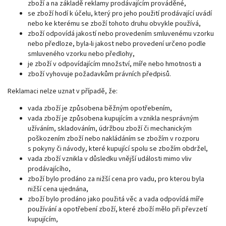
zboží a na základě reklamy prodávajícím prováděné,
se zboží hodí k účelu, který pro jeho použití prodávající uvádí
nebo ke kterému se zboží tohoto druhu obvykle používá,
zboží odpovídá jakostí nebo provedením smluvenému vzorku
nebo předloze, byla-li jakost nebo provedení určeno podle
smluveného vzorku nebo předlohy,
je zboží v odpovídajícím množství, míře nebo hmotnosti a
zboží vyhovuje požadavkům právních předpisů.
Reklamaci nelze uznat v případě, že:
vada zboží je způsobena běžným opotřebením,
vada zboží je způsobena kupujícím a vznikla nesprávným
užíváním, skladováním, údržbou zboží či mechanickým
poškozením zboží nebo nakládáním se zbožím v rozporu
s pokyny či návody, které kupující spolu se zbožím obdržel,
vada zboží vznikla v důsledku vnější události mimo vliv
prodávajícího,
zboží bylo prodáno za nižší cena pro vadu, pro kterou byla
nižší cena ujednána,
zboží bylo prodáno jako použitá věc a vada odpovídá míře
používání a opotřebení zboží, které zboží mělo při převzetí
kupujícím,