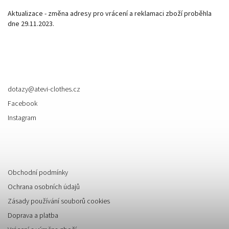
Aktualizace - změna adresy pro vrácení a reklamaci zboží proběhla
dne 29.11.2023.
Kontakt
dotazy
@
atevi-clothes.cz
Facebook
Instagram
Informace pro vás
Obchodní podmínky
Ochrana osobních údajů
Zásady používání souborů cookies
Doprava a platba