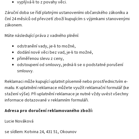
vyplývá-li to z povahy věci.
Záruční doba se řídí platnými ustanoveními občanského zákoníku a
činí 24 měsíců od převzetí zboží kupujícím s výjimkami stanovenými
zákonem.
Máte následující práva z vadného plnění:
odstranění vady, je-li to možné,
dodání nové věci bez vad, je-li to možné,
přiměřenou slevu z ceny,
odstoupení od smlouvy, jedná-li se o podstatné porušení
smlouvy.
Reklamaci může kupující uplatnit písemně nebo prostřednictvím e-
mailu. K uplatnění reklamace můžete využít reklamační formulář (ke
stažení výše). Při uplatnění reklamace je nutné vždy uvést všechny
informace dotazované v reklamním formuláři.
Adresa pro doručení reklamovaného zboží:
Lucie Nováková
se sídlem: Kotvina 24, 431 51, Okounov