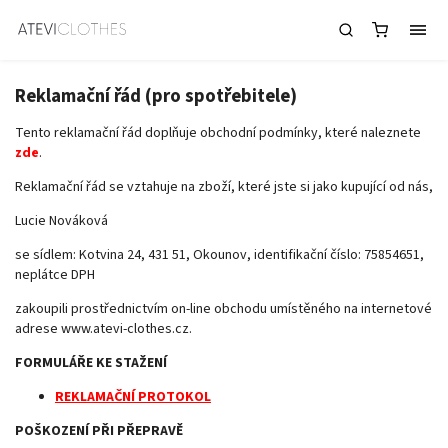
Reklamační řád
Reklamační řád (pro spotřebitele)
Tento reklamační řád doplňuje obchodní podmínky, které naleznete
zde
.
Reklamační řád se vztahuje na zboží, které jste si jako kupující od nás,
Lucie Nováková
se sídlem: Kotvina 24, 431 51, Okounov, identifikační číslo: 75854651,
neplátce DPH
zakoupili prostřednictvím on-line obchodu umístěného na internetové
adrese www.atevi-clothes.cz.
FORMULÁŘE KE STAŽENÍ
REKLAMAČNÍ PROTOKOL
POŠKOZENÍ PŘI PŘEPRAVĚ