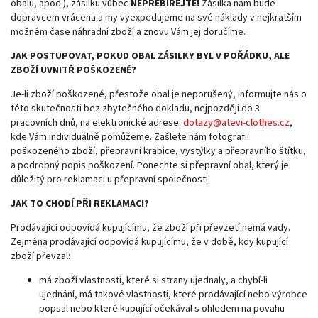
obalu, apod.), zásilku vůbec
NEPŘEBÍREJTE!
Zásilka nám bude
dopravcem vrácena a my vyexpedujeme na své náklady v nejkratším
možném čase náhradní zboží a znovu Vám jej doručíme.
JAK POSTUPOVAT, POKUD OBAL ZÁSILKY BYL V POŘÁDKU, ALE
ZBOŽÍ UVNITŘ POŠKOZENÉ?
Je-li zboží poškozené, přestože obal je neporušený, informujte nás o
této skutečnosti bez zbytečného dokladu, nejpozději do 3
pracovních dnů, na elektronické adrese:
dotazy@atevi-clothes.cz
,
kde Vám individuálně pomůžeme. Zašlete nám fotografii
poškozeného zboží, přepravní krabice, vystýlky a přepravního štítku,
a podrobný popis poškození. Ponechte si přepravní obal, který je
důležitý pro reklamaci u přepravní společnosti.
JAK TO CHODÍ PŘI REKLAMACI?
Prodávající odpovídá kupujícímu, že zboží při převzetí nemá vady.
Zejména prodávající odpovídá kupujícímu, že v době, kdy kupující
zboží převzal:
má zboží vlastnosti, které si strany ujednaly, a chybí-li
ujednání, má takové vlastnosti, které prodávající nebo výrobce
popsal nebo které kupující očekával s ohledem na povahu