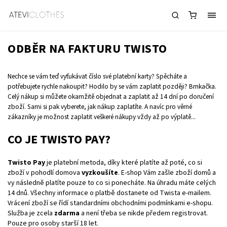
Twisto
ODBĚR NA FAKTURU TWISTO
Nechce se vám teď vyťukávat číslo své platební karty? Spěcháte a
potřebujete rychle nakoupit? Hodilo by se vám zaplatit později? Brnkačka.
Celý nákup si můžete okamžitě objednat a zaplatit až 14 dní po doručení
zboží. Sami si pak vyberete, jak nákup zaplatíte. A navíc pro věrné
zákazníky je možnost zaplatit veškeré nákupy vždy až po výplatě...
CO JE TWISTO PAY?
Twisto Pay
je platební metoda, díky které platíte až poté, co si
zboží v pohodlí domova
vyzkoušíte
. E-shop Vám zašle zboží domů a
vy následně platíte pouze to co si ponecháte. Na úhradu máte celých
14 dnů. Všechny informace o platbě dostanete od Twista e-mailem.
Vrácení zboží se řídí standardními obchodními podmínkami e-shopu.
Služba je zcela
zdarma
a není třeba se nikde předem registrovat.
Pouze pro osoby starší 18 let.