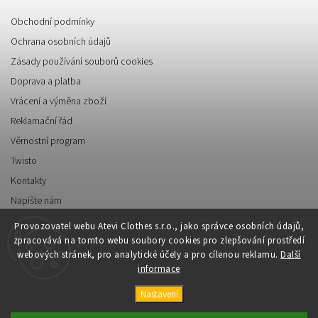
Obchodní podmínky
Ochrana osobních údajů
Zásady používání souborů cookies
Doprava a platba
Vrácení a výměna zboží
Reklamační řád
Věrnostní program
Twisto
Kontakty
Napište nám
Provozovatel webu Atevi Clothes s.r.o., jako správce osobních údajů,
zpracovává na tomto webu soubory cookies pro zlepšování prostředí
webových stránek, pro analytické účely a pro cílenou reklamu.
Další
informace
Copyright 2026
Atevi Clothes
. Všechna práva vyhrazena.
Nastavení
Vytvořil
Shoptet
| Design
Shoptak.cz