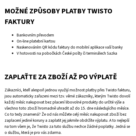
MOŽNÉ ZPŮSOBY PLATBY TWISTO
FAKTURY
Bankovním převodem
On-line platební kartou
Naskenováním QR kódu faktury do mobilní aplikace vaší banky
V hotovosti na pobočkách České pošty či terminálech Sazka
ZAPLAŤTE ZA ZBOŽÍ AŽ PO VÝPLATĚ
Zákazníci, kteří alespoň jednou využijí možnost platby přes Twisto fakturu,
jsou automaticky zařazeni mezi tzv. věrné zákazníky, kterým Twisto dovolí
každý měsíc nakupovat bez placení libovolné produkty do určité výše a
všechno toto zboží hromadně uhradit až do 15. dne následujícího měsíce.
Co to tedy znamená? Že od nás můžete celý měsíc nakupovat zboží bez
zaplacení jediné koruny a zaplatit jej jakmile obdržíte výplatu. A to nejlepší
na tom všem je, že Twisto za tuto službu nechce žádné poplatky. Jedná se
o službu, která je pro vás zdarma.