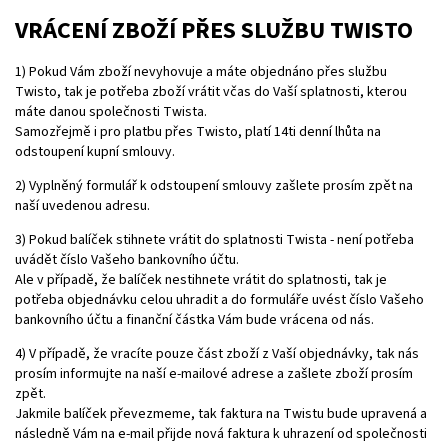
VRÁCENÍ ZBOŽÍ PŘES SLUŽBU TWISTO
1) Pokud Vám zboží nevyhovuje a máte objednáno přes službu
Twisto, tak je potřeba zboží vrátit včas do Vaší splatnosti, kterou
máte danou společnosti Twista.
Samozřejmě i pro platbu přes Twisto, platí 14ti denní lhůta na
odstoupení kupní smlouvy.
2) Vyplněný formulář k odstoupení smlouvy zašlete prosím zpět na
naší uvedenou adresu.
3) Pokud balíček stihnete vrátit do splatnosti Twista - není potřeba
uvádět číslo Vašeho bankovního účtu.
Ale v případě, že balíček nestihnete vrátit do splatnosti, tak je
potřeba objednávku celou uhradit a do formuláře uvést číslo Vašeho
bankovního účtu a finanční částka Vám bude vrácena od nás.
4) V případě, že vracíte pouze část zboží z Vaší objednávky, tak nás
prosím informujte na naší e-mailové adrese a zašlete zboží prosím
zpět.
Jakmile balíček převezmeme, tak faktura na Twistu bude upravená a
následně Vám na e-mail přijde nová faktura k uhrazení od společnosti