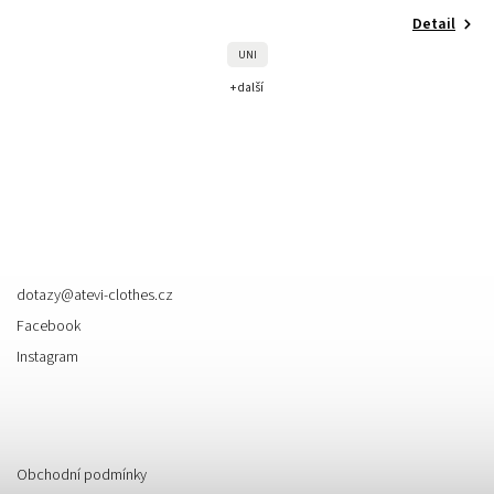
Detail
UNI
+ další
Kontakt
dotazy
@
atevi-clothes.cz
Facebook
Instagram
Informace pro vás
Obchodní podmínky