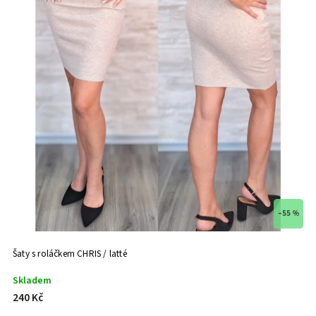
–55 %
Šaty s roláčkem CHRIS / latté
Skladem
240 Kč