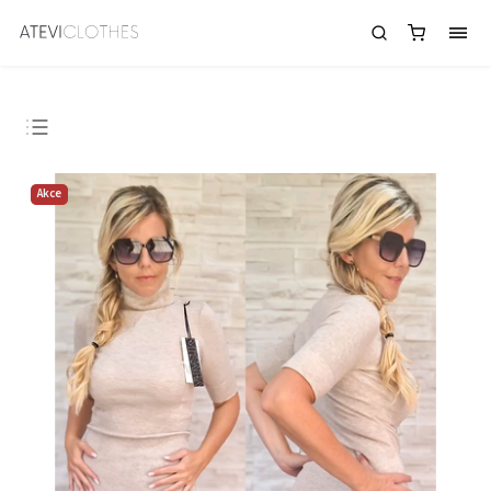
Dámský svetr v mintové barvě
Doporučujeme
Akce
Nejlevnější
Nejdražší
Abecedně