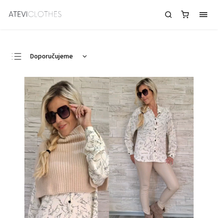
Dámské košile v šedé barvě
Doporučujeme
Nejlevnější
Nejdražší
Abecedně