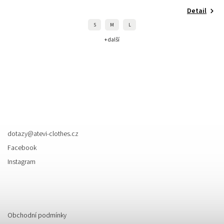
Detail
S
M
L
+ další
Kontakt
dotazy
@
atevi-clothes.cz
Facebook
Instagram
Informace pro vás
Obchodní podmínky